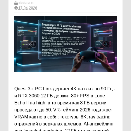
triodata.ru
17-04-2026
Quest 3 с PC Link дергает 4K на глаз по 90 Гц -
и RTX 3060 12 ГБ держит 80+ FPS в Lone
Echo II на high, в то время как 8 ГБ версии
проседают до 50. VR-гейминг 2026 года жрёт
VRAM как не в себя: текстуры 8K, ray tracing
отражений в зеркалах шлемов, AI-апскейлинг
для foveated rendering. 12 ГБ стали золотой