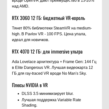
вроде OpenVR дают преимущество в 15-20%
над AMD.
RTX 3060 12 ГБ: бюджетный VR-король
Тянет 80% библиотеки SteamVR на medium-
high. В Pavlov VR - 100 FPS. Цена упала,
идеал для новичков.
RTX 4070 12 ГБ: для immersive ультра
Ada Lovelace архитектура + Frame Gen: 144 Гц
в Elite Dangerous VR. Лучшая видеокарта 12
ГБ для ray-traced VR вроде No Man's Sky.
Плюсы NVIDIA в VR
DLSS 3.5 минимизирует blur.
Лучшая поддержка Variable Rate
Shading.