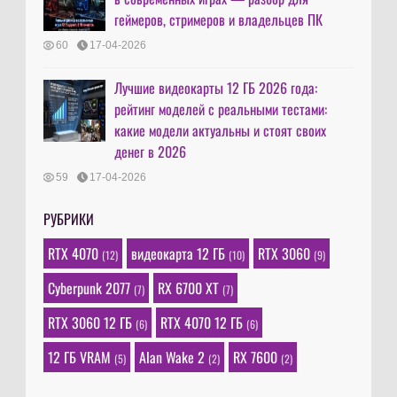
геймеров, стримеров и владельцев ПК
60
17-04-2026
Лучшие видеокарты 12 ГБ 2026 года:
рейтинг моделей с реальными тестами:
какие модели актуальны и стоят своих
денег в 2026
59
17-04-2026
РУБРИКИ
RTX 4070
видеокарта 12 ГБ
RTX 3060
(12)
(10)
(9)
Cyberpunk 2077
RX 6700 XT
(7)
(7)
RTX 3060 12 ГБ
RTX 4070 12 ГБ
(6)
(6)
12 ГБ VRAM
Alan Wake 2
RX 7600
(5)
(2)
(2)