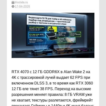
triodata.ru
17-04-2026
RTX 4070 с 12 ГБ GDDR6X в Alan Wake 2 на
4K с трассировкой лучей выдает 62 FPS при
включенном DLSS 3, в то время как RTX 3060
12 ГБ еле тянет 38 FPS. Переход на высокие
разрешения меняет правила: 8 ГБ VRAM уже
не хватает, текстуры разлетаются, фреймрейт
проседает. Геймеры в 1440p и 4K ищут баланс