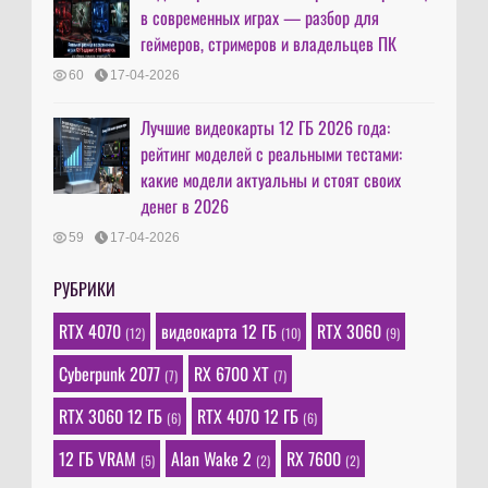
в современных играх — разбор для
геймеров, стримеров и владельцев ПК
60
17-04-2026
Лучшие видеокарты 12 ГБ 2026 года:
рейтинг моделей с реальными тестами:
какие модели актуальны и стоят своих
денег в 2026
59
17-04-2026
РУБРИКИ
RTX 4070
видеокарта 12 ГБ
RTX 3060
(12)
(10)
(9)
Cyberpunk 2077
RX 6700 XT
(7)
(7)
RTX 3060 12 ГБ
RTX 4070 12 ГБ
(6)
(6)
12 ГБ VRAM
Alan Wake 2
RX 7600
(5)
(2)
(2)