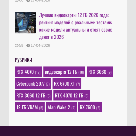
60
17-04-2026
Лучшие видеокарты 12 ГБ 2026 года:
рейтинг моделей с реальными тестами:
какие модели актуальны и стоят своих
денег в 2026
59
17-04-2026
РУБРИКИ
RTX 4070
видеокарта 12 ГБ
RTX 3060
(12)
(10)
(9)
Cyberpunk 2077
RX 6700 XT
(7)
(7)
RTX 3060 12 ГБ
RTX 4070 12 ГБ
(6)
(6)
12 ГБ VRAM
Alan Wake 2
RX 7600
(5)
(2)
(2)