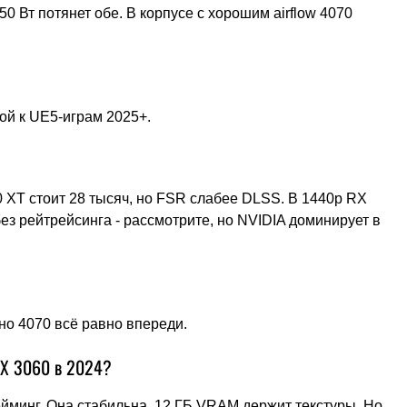
550 Вт потянет обе. В корпусе с хорошим airflow 4070
ой к UE5-играм 2025+.
 XT стоит 28 тысяч, но FSR слабее DLSS. В 1440p RX
без рейтрейсинга - рассмотрите, но NVIDIA доминирует в
 но 4070 всё равно впереди.
TX 3060 в 2024?
ейминг. Она стабильна, 12 ГБ VRAM держит текстуры. Но