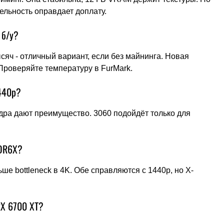
ельность оправдает доплату.
 б/у?
сяч - отличный вариант, если без майнинга. Новая
 Проверяйте температуру в FurMark.
440p?
дра дают преимущество. 3060 подойдёт только для
DDR6X?
е bottleneck в 4K. Обе справляются с 1440p, но X-
RX 6700 XT?