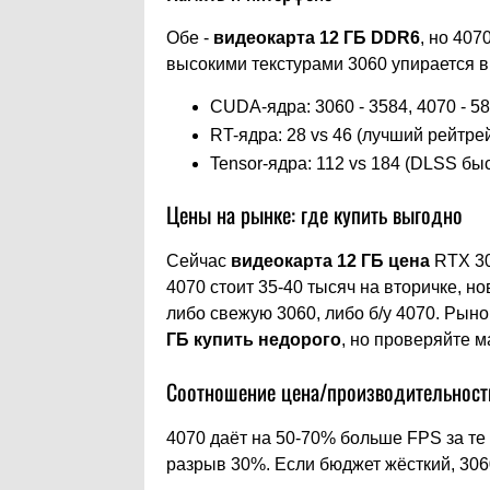
Обе -
видеокарта 12 ГБ DDR6
, но 407
высокими текстурами 3060 упирается в
CUDA-ядра: 3060 - 3584, 4070 - 5
RT-ядра: 28 vs 46 (лучший рейтре
Tensor-ядра: 112 vs 184 (DLSS бы
Цены на рынке: где купить выгодно
Сейчас
видеокарта 12 ГБ цена
RTX 30
4070 стоит 35-40 тысяч на вторичке, н
либо свежую 3060, либо б/у 4070. Рыно
ГБ купить
недорого
, но проверяйте 
Соотношение цена/производительност
4070 даёт на 50-70% больше FPS за те 
разрыв 30%. Если бюджет жёсткий, 306