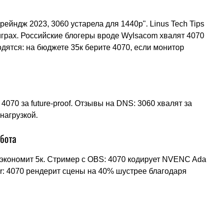
рейндж 2023, 3060 устарела для 1440p". Linus Tech Tips
играх. Российские блогеры вроде Wylsacom хвалят 4070
дятся: на бюджете 35к берите 4070, если монитор
 4070 за future-proof. Отзывы на DNS: 3060 хвалят за
нагрузкой.
абота
, экономит 5к. Стример с OBS: 4070 кодирует NVENC Ada
er: 4070 рендерит сцены на 40% шустрее благодаря