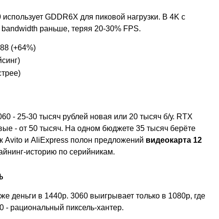
0 использует GDDR6X для пиковой нагрузки. В 4K с
 bandwidth раньше, теряя 20-30% FPS.
888 (+64%)
йсинг)
стрее)
60 - 25-30 тысяч рублей новая или 20 тысяч б/у. RTX
овые - от 50 тысяч. На одном бюджете 35 тысяч берёте
к Avito и AliExpress полон предложений
видеокарта 12
майнинг-историю по серийникам.
ь
же деньги в 1440p. 3060 выигрывает только в 1080p, где
0 - рациональный пиксель-хантер.