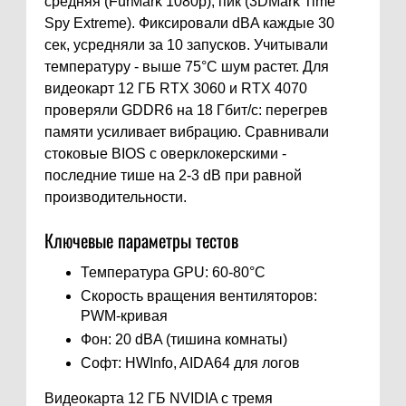
средняя (FurMark 1080p), пик (3DMark Time
Spy Extreme). Фиксировали dBA каждые 30
сек, усредняли за 10 запусков. Учитывали
температуру - выше 75°C шум растет. Для
видеокарт 12 ГБ RTX 3060 и RTX 4070
проверяли GDDR6 на 18 Гбит/с: перегрев
памяти усиливает вибрацию. Сравнивали
стоковые BIOS с оверклокерскими -
последние тише на 2-3 dB при равной
производительности.
Ключевые параметры тестов
Температура GPU: 60-80°C
Скорость вращения вентиляторов:
PWM-кривая
Фон: 20 dBA (тишина комнаты)
Софт: HWInfo, AIDA64 для логов
Видеокарта 12 ГБ NVIDIA с тремя