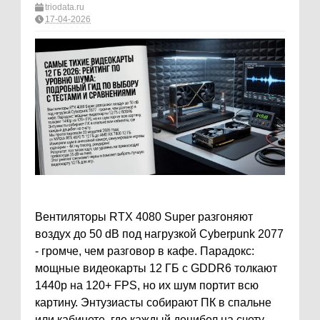
triodata.ru
17-04-2026
Вентиляторы RTX 4080 Super разгоняют
воздух до 50 dB под нагрузкой Cyberpunk 2077
- громче, чем разговор в кафе. Парадокс:
мощные видеокарты 12 ГБ с GDDR6 толкают
1440p на 120+ FPS, но их шум портит всю
картину. Энтузиасты собирают ПК в спальне
или кабинете, где каждый децибел на счету.